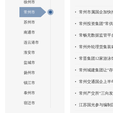
徐州市
常州市属国企加快
常州市
苏州市
常州投资集团“常供
南通市
常畅充数据监管平
连云港市
常州外轮理货集装
淮安市
常晋集团12家游泳馆
盐城市
常州城建集团让“存
扬州市
常州交通国企上半
镇江市
泰州市
常州产交所“三向发
宿迁市
江苏国光参与编制