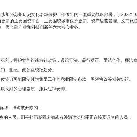
步加强苏州历史文化名城保护工作做出的一项重要战略部署，于2022年6
护与更新的主要国资平台，主要围绕城市保护更新、资产运营管理、文商旅
业、类金融产业和科技创新等六大核心业务。
治权利，拥护党的路线方针政策，遵纪守法、品行端正、团结合作、廉洁
处罚、党纪、政务及校纪处分。
单位签订可能限制其为集团工作的竞业限制条款、保密协议等相关协议。
健康良好的心理素质，服从组织安排。
解聘、辞退或开除的；
审查的人员、刑事处罚期限未满或者涉嫌违法犯罪正在接受调查的人员；