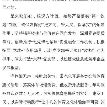
展动能。
星火映初心，根深方叶茂。始终严格落实“第一议
题”制度，确保发挥好“把方向、管大局、保落实”的领导
作用，坚持强基铸魂与价值创造同向发力，深耕党建提质
赋能。创新推行“七先锋七聚焦”党业融合工作机制，积极
拓展“党建+”应用场景，以“党支部书记项目”攻坚行动为
抓手，倾力打造“六型”党支部，以过硬党建质效筑牢企业
发展根基。
润物细无声，枝叶总关情。常态化开展各类公益体育
惠民活动，落实体育场馆免费、低收费开放服务，年均服
务群众达数百万人次，切实将体育惠民落到实处、惠及于
民，以实际行动践行“让非凡的体育文化体验触手可及”的