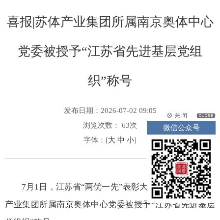
喜报|苏体产业集团所属南京奥体中心
党委被授予“江苏省先进基层党组
织”称号
发布日期：2026-07-02 09:05
浏览次数：
63
次
微信公众号
字体：[
大
中
小
]
7月1日，江苏省“两优一先”表彰大会在南京召开苏体
产业集团所属南京奥体中心党委被授予“江苏省先进基层