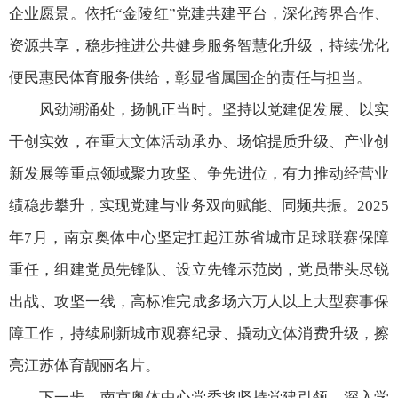
企业愿景。依托“金陵红”党建共建平台，深化跨界合作、
资源共享，稳步推进公共健身服务智慧化升级，持续优化
便民惠民体育服务供给，彰显省属国企的责任与担当。
风劲潮涌处，扬帆正当时。坚持以党建促发展、以实
干创实效，在重大文体活动承办、场馆提质升级、产业创
新发展等重点领域聚力攻坚、争先进位，有力推动经营业
绩稳步攀升，实现党建与业务双向赋能、同频共振。2025
年7月，南京奥体中心坚定扛起江苏省城市足球联赛保障
重任，组建党员先锋队、设立先锋示范岗，党员带头尽锐
出战、攻坚一线，高标准完成多场六万人以上大型赛事保
障工作，持续刷新城市观赛纪录、撬动文体消费升级，擦
亮江苏体育靓丽名片。
下一步，南京奥体中心党委将坚持党建引领，深入学